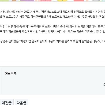
2022
4
제천지역자활센터는
년 제천시 평생학습프로그램 공모사업 선정으로 올해로
년 연속
올해 프로그램은 자활근로 참여주민들의 직무스트레스 해소와 참여자간 갈등해결을 위한 협
,
제천시는 문화
∙
교육
∙
복지가 아우러진 학습도시만들기를 위해 최선의 노력을 기울이며
모든 
,
,
프라와 학습공동체 형성으로 시민 누구나
언제나
어디서나 원하는 학습의 기회를 누릴 수 
“
,
장영주 센터장은
자활사업 근로자들에게 배움의 기회를 늘리고 학습의 즐거움을 나누며
직
댓글목록
이전글
다음글