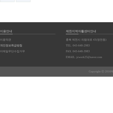
이용안내
제천지역자활센터안내
이용약관
충북 제천시 의림대로 43(영천동)
개인정보취급방침
TEL. 043-648-2983
이메일무단수집거무
FAX. 043-648-3983
EMAIL. jcwork25@naver.com
Copyright ⓒ 20