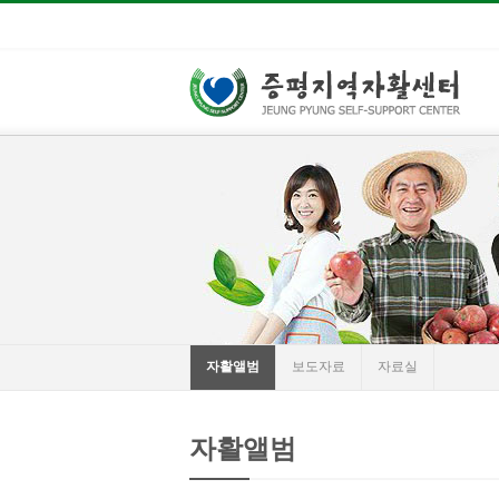
자활앨범
보도자료
자료실
자활앨범